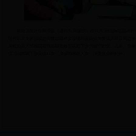
建始卫生计生网消息（通讯员 陈国庆）在
12
月
5
日国际志愿者日
医师以上专家组成的雷锋志愿者义诊团到景阳镇为集镇人民及周边乡
来建始县人民医院雷锋志愿者服务队把下乡为留守妇女、儿童，空巢
仅
2014
年就下乡义诊
11
次，义诊
9800
余人次，深受社会的好评。