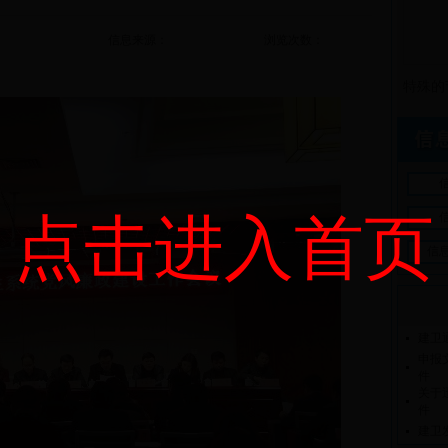
信息来源：
浏览次数：
特殊的
点击进入首页
信
建卫通
申报
件
关于
件
建卫发