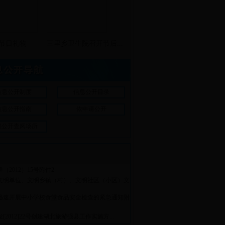
节日礼物
三里乡卫生院召开节后...
信息公开制度
信息公开目录
信息公开指南
依申请公开
息公开查阅场所
（2012）15号附件2
文明单位、文明乡镇（村）、文明社区（小区）文
迅速开展中小学校食堂食品安全检查的紧急通知附
[2012]22号创建湖北旅游强县工作实施方...