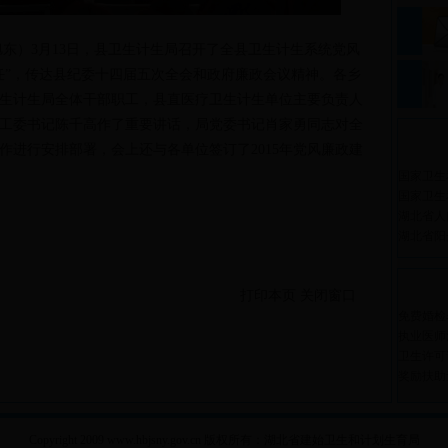
东）3
月
13日，县卫生计生局召开了全县卫生计生系统党风
任”，传达县纪委十四届五次全会和政府廉政会议精神。各乡
生计生局全体干部职工，县直医疗卫生计生单位主要负责人
工委书记陈千高作了重要讲话，局党委书记肖家勇同志对全
作进行安排部署，会上还与各单位签订了
2015
年党风廉政建
国家卫生
国家卫生
湖北省人
湖北省阳
打印本页
关闭窗口
免费婚检
执业医师
卫生许可
奖励扶助
Copyright 2009 www.hbjsny.gov.cn 版权所有：湖北省建始卫生和计划生育局