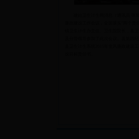
建始卫生计生网消息（通讯员 张旭
廉政建设工作会议，全面落实“两个责
镇卫生计生办主任、卫生院院长，县卫
及分管领导参加了此次会议。县第四纪
县卫生计生系统
2015
年党风廉政建设工
设目标责任书。